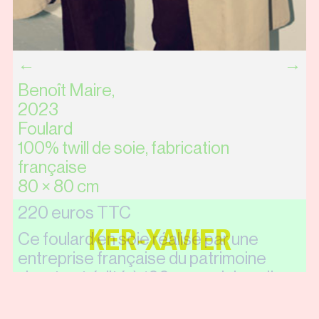
←
→
Benoît Maire,
2023
Foulard
100% twill de soie, fabrication
française
80 × 80 cm
220 euros TTC
KER-XAVIER
Ce foulard en soie réalisé par une
entreprise française du patrimoine
vivant est édité à 100 exemplaires. Il
peut s'encadrer et s'accrocher au mur
ou se porter autour du cou, en ceinture