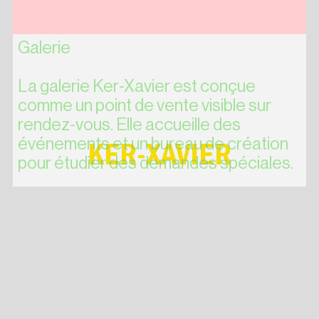
Galerie
La galerie Ker-Xavier est conçue
comme un point de vente visible sur
rendez-vous. Elle accueille des
événements et un bureau de création
KER-XAVIER
pour étudier des demandes spéciales.
tel +33 6 16 74 57 32
contact@ker-xavier.com
Galerie
Atelier sur rendez-vous
Contact
Crédits