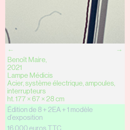
←
→
Benoît Maire,
2021
Lampe Médicis
Acier, système électrique, ampoules,
interrupteurs
ht. 177 × 67 × 28 cm
Édition de 8 + 2EA + 1 modèle
d’exposition
16 000 euros TTC