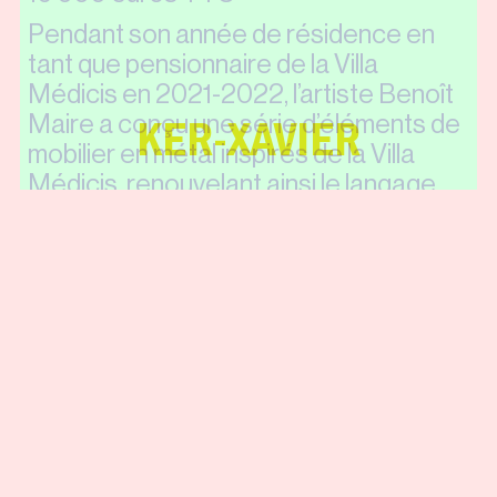
Pendant son année de résidence en
tant que pensionnaire de la Villa
Médicis en 2021-2022, l’artiste Benoît
Maire a conçu une série d’éléments de
KER-XAVIER
mobilier en métal inspirés de la Villa
Médicis, renouvelant ainsi le langage
épuré du mobilier déjà existant créé
par Balthus dans les années 60 et par
Richard Peduzzi au début des années
2000.
La “Lampe Médicis” de Benoît Maire a
été réalisée à partir d’une réduction à
l’échelle du bâtiment principal de la Villa
Médicis, reconnaissable aussi par le
lion sculpté caractéristique de la