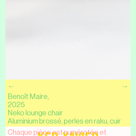
←
→
Benoît Maire,
2025
neko lounge chair
aluminium brossé, perles en raku, cuir
chaque pièce est numérotée et