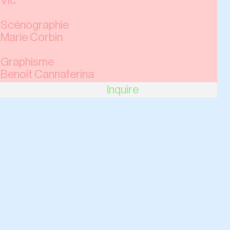
Vic
Scénographie
Marie Corbin
Graphisme
Benoît Cannaferina
Inquire